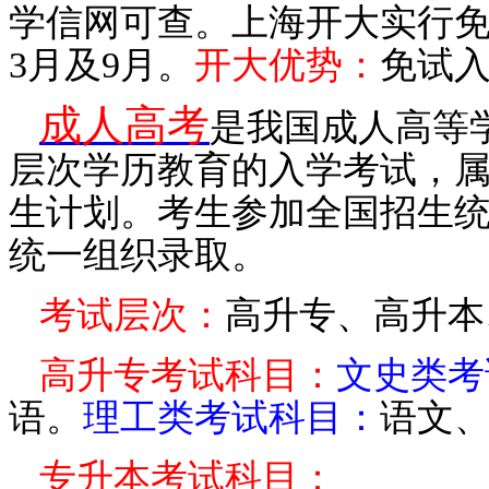
学信网可查
。
上海开大实行
3月及9月。
开大
优势：
免试
成人高考
是我国成人高等
层次学历教育的入学考试，
生计划
。
考生参加全国招生
统一组织录取
。
考试
层次
：
高升专、高升本
高升专考试科目：
文史
类考
语
。
理工类
考试科目
：
语文
专升本考试科目：