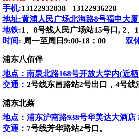
手机:
13122932838 13122936228
地址:
黄浦人民广场北海路8号福申大厦2
地铁:
1、8号线人民广场站15号口, 2、
时间:
周一至周日9:00-18：00
双
浦东八佰伴
地点：
南泉北路168号开放大学内(近
交通：
2号线东昌路站2号出口，4号线
浦东北蔡
地点：
浦东沪南路938号华美达大酒店
交通：
7号线芳华路站2号口。