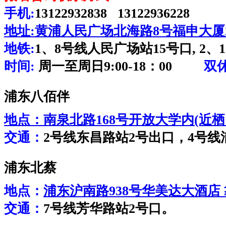
手机:
13122932838 13122936228
地址:
黄浦人民广场北海路8号福申大厦2
地铁:
1、8号线人民广场站15号口, 2、
时间:
周一至周日9:00-18：00
双
浦东八佰伴
地点：
南泉北路168号开放大学内(近
交通：
2号线东昌路站2号出口，4号线
浦东北蔡
地点：
浦东沪南路938号华美达大酒店
交通：
7号线芳华路站2号口。