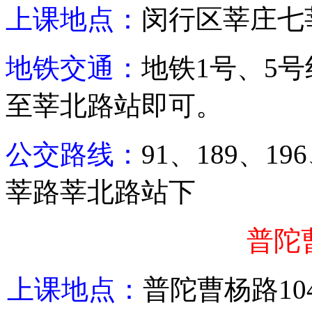
上课地点：
闵行区莘庄七
地铁交通：
地铁
1
号、
5
号
至莘北路站即可。
公交路线：
91
、
189
、
196
莘路莘北路站下
普陀
上课地点：
普陀
曹杨路
10