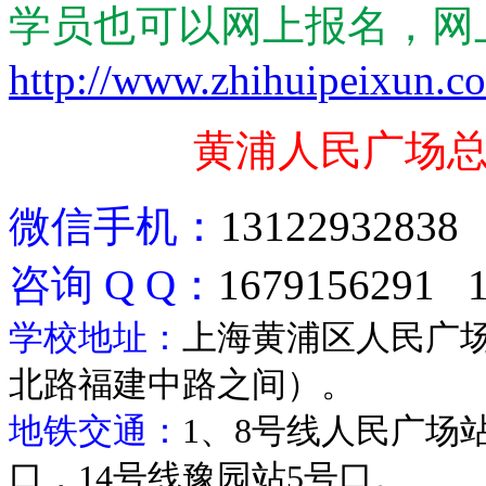
学员也可以网上报名，网
http://www.zhihuipeixun.c
黄浦人民广场
微信手机：
1312293283
咨询
Q Q
：
1679156291 1
学校地址：
上海黄浦区人民广
北路福建中路之间）。
地铁交通：
1
、
8
号线人民广场
口，
14
号线豫园站
5
号口。