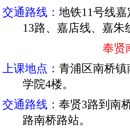
交通路线：
地铁
11
号线嘉
13
路、嘉店线、嘉朱
奉贤
上课地点：
青浦
区南桥镇
学院
4
楼。
交通路线：
奉贤
3
路到
南
路南桥路站。