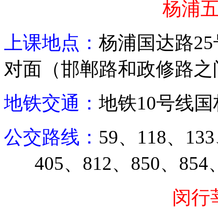
杨浦
上课地点：
杨浦
国达路
25
对面（邯郸路和政修路之
地铁交通：
地铁
10
号线国
公交路线：
59
、
118
、
133
405
、
812
、
850
、
854
闵行