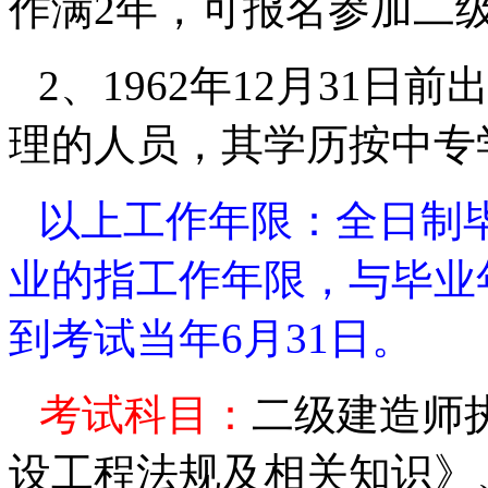
作满
2
年，可报名参加二
2
、
1962
年
12
月
31
日
前
理的人员，其学历按中专
以上工作年限：全日制
业的指工作年限，与毕业
到考试当年
6
月
31
日。
考试科目：
二级建造师
设工程法规及相关知识》