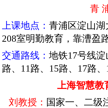
青 
上课地点：
青浦区淀山湖
208
室明勤教育，靠漕盈
交通路线：
地铁
17
号线淀
路、
11
路、
15
路、
17
路、
上海智慧教
刘
教授：
国家一、二级