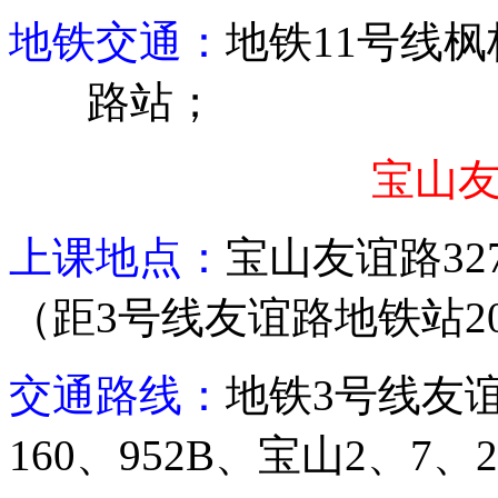
地铁交通：
地铁
11
号线枫
路站；
宝山
上课地点：
宝山友谊路
32
（距
3
号线友谊路地铁站
2
交通路线：
地铁
3
号线友
160
、
952B
、宝山
2
、
7
、
2