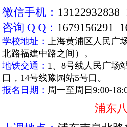
微信手机：
13122932838 
咨询
Q Q
：
1679156291 1
学校地址：
上海黄浦区人民广
北路福建中路之间）。
地铁交通：
1
、
8
号线人民广场
口，
14
号线豫园站
5
号口。
报名日期：
周一至周日
9:00-18
浦东