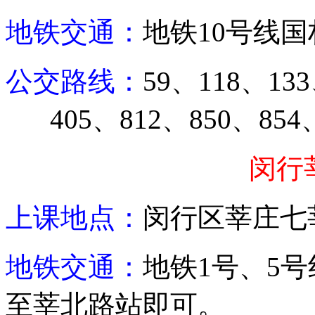
地铁交通：
地铁
10
号线国
公交路线：
59
、
118
、
133
405
、
812
、
850
、
854
闵行
上课地点：
闵行区莘庄七
地铁交通：
地铁
1
号、
5
号
至莘北路站即可。