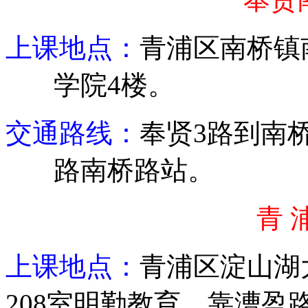
上课地点：
青浦
区南桥镇
学院
4
楼。
交通路线：
奉贤
3
路到
南
路南桥路站。
青 
上课地点：
青浦区淀山湖
208
室明勤教育，靠漕盈