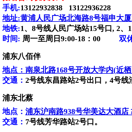
手机:
13122932838 13122936228
地址:
黄浦人民广场北海路8号福申大厦2
地铁:
1、8号线人民广场站15号口, 2、
时间:
周一至周日9:00-18：00
双
浦东八佰伴
地点：
南泉北路168号开放大学内(近
交通：
2号线东昌路站2号出口，4号线
浦东北蔡
地点：
浦东沪南路938号华美达大酒店
交通：
7号线芳华路站2号口。