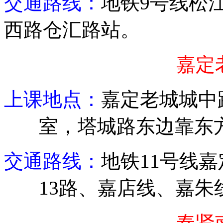
交通路线：
地铁
9
号线松
西路仓汇路站
。
嘉定
上课地点：
嘉定老城城中
室，塔城路东边靠东
交通路线：
地铁
11
号线嘉
13
路、嘉店线、嘉朱
奉贤