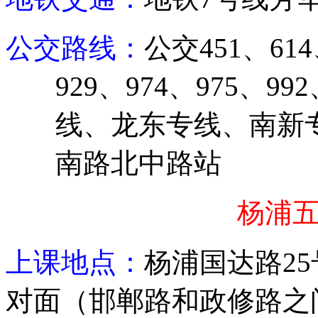
公交路线：
公交
451
、
614
929
、
974
、
975
、
992
线、龙东专线、南新
南路北中路站
杨浦
上课地点：
杨浦
国达路
25
对面（邯郸路和政修路之