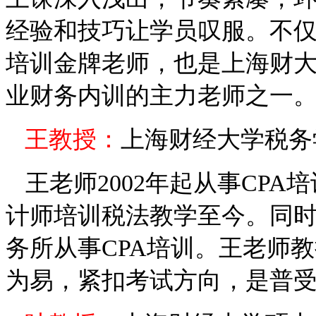
经验和技巧让学员叹服。不
培训
金牌
老师，也是上海财
业财务内训的主力老师之一
王
教授：
上海财经大学税务
王
老师
2002
年起从事
CPA
培
计师培训税法教学至今。同
务所从事
CPA
培训。
王
老
师
教
为易，紧扣考试方向，是普