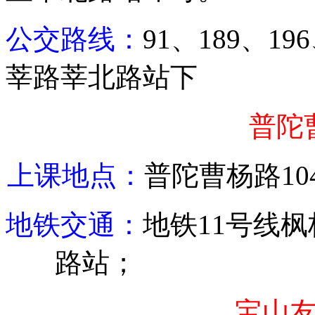
公交路线：
91
、
189
、
196
莘路莘北路站下
普陀
上课地点：
普陀
曹杨路
10
地铁交通：
地铁
11
号线枫
路站；
宝山