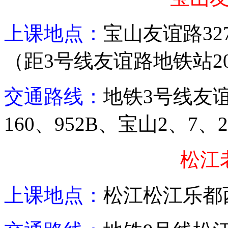
上课地点：
宝山友谊路
32
（距
3
号线友谊路地铁站
2
交通路线：
地铁
3
号线友
160
、
952B
、宝山
2
、
7
、
2
松江
上课地点：
松江
松江乐都