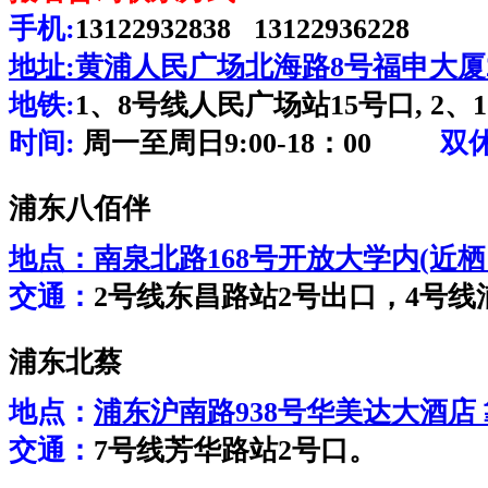
手机:
13122932838 13122936228
地址:
黄浦人民广场北海路8号福申大厦2
地铁:
1、8号线人民广场站15号口, 2、
时间:
周一至周日9:00-18：00
双
浦东八佰伴
地点：
南泉北路168号开放大学内(近
交通：
2号线东昌路站2号出口，4号线
浦东北蔡
地点：
浦东沪南路938号华美达大酒店
交通：
7号线芳华路站2号口。